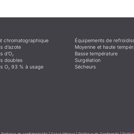
t chromatographique
Équipements de refroidi
s d’azote
Moyenne et haute tempér
s d’O₂
Basse température
s doubles
Surgélation
rs O₂ 93 % à usage
Sécheurs
|
Politique de confidentialité
|
Canal éthique
|
Politique de Conformité
|
Politi