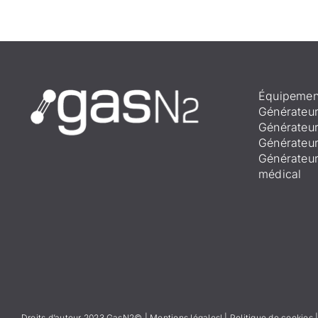
Équipemen
Générateur
Générateur
Générateur
Générateu
médical
Droits d’auteur 2023 GasN2© |
Mentions légales
l
|
Politique de cookies