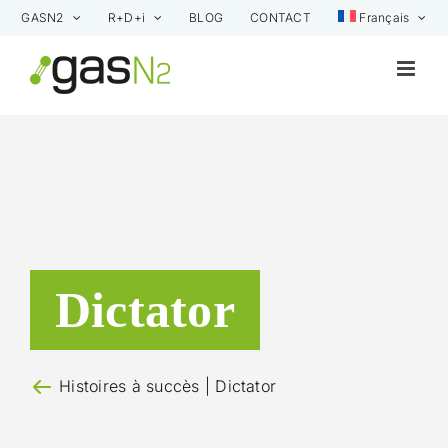
Skip
GASN2
R+D+i
BLOG
CONTACT
Français
to
content
Dictator
Histoires à succès
| Dictator