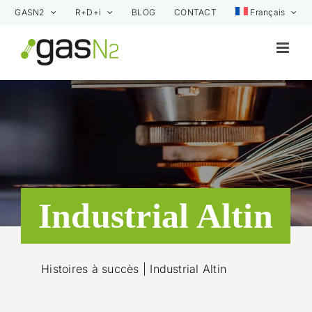
Skip
GASN2
R+D+i
BLOG
CONTACT
Français
to
content
Industrial Altin
Histoires à succès
| Industrial Altin