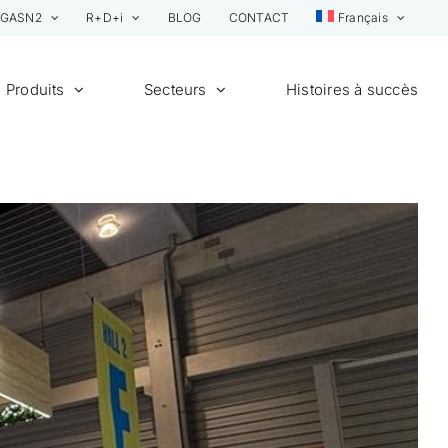
GASN2
R+D+i
BLOG
CONTACT
Français
Produits
Secteurs
Histoires à succès