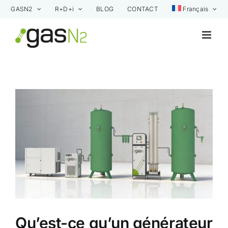
Skip
GASN2
R+D+i
BLOG
CONTACT
Français
to
content
View
Larger
Image
Qu’est-ce qu’un générateur