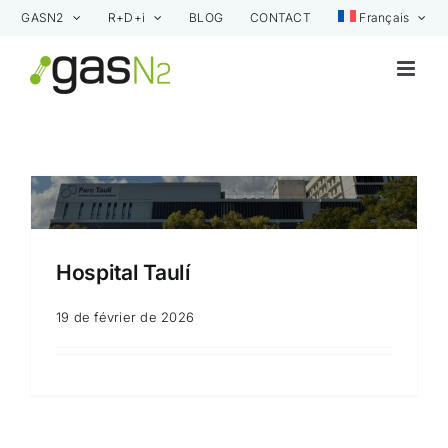
Skip
GASN2
R+D+i
BLOG
CONTACT
Français
to
content
Hospital Taulí
19 de février de 2026