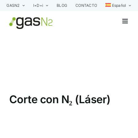
Saltar
GASN2
I+D+i
BLOG
CONTACTO
Español
al
contenido
Corte con N₂ (Láser)