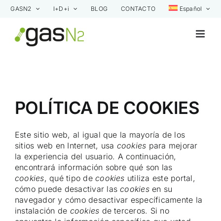
Saltar
GASN2
I+D+i
BLOG
CONTACTO
Español
al
contenido
POLÍTICA DE COOKIES
Este sitio web, al igual que la mayoría de los
sitios web en Internet, usa
cookies
para mejorar
la experiencia del usuario. A continuación,
encontrará información sobre qué son las
cookies
, qué tipo de
cookies
utiliza este portal,
cómo puede desactivar las
cookies
en su
navegador y cómo desactivar específicamente la
instalación de
cookies
de terceros. Si no