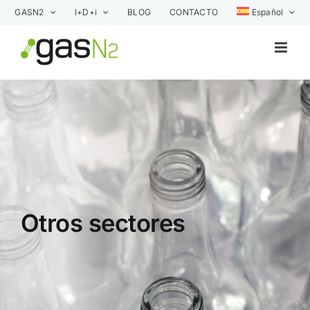
Saltar
GASN2
I+D+i
BLOG
CONTACTO
Español
al
contenido
Otros sectores