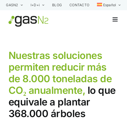
Saltar
GASN2
I+D+i
BLOG
CONTACTO
Español
al
contenido
Nuestras soluciones
permiten reducir más
de 8.000 toneladas de
CO₂ anualmente,
lo que
equivale a plantar
368.000 árboles