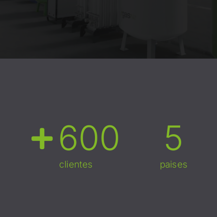
600
5
clientes
paises