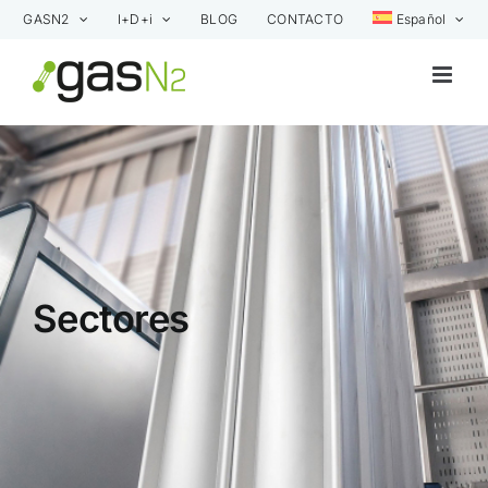
Saltar
GASN2
I+D+i
BLOG
CONTACTO
Español
al
contenido
Sectores