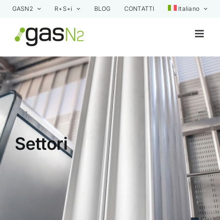
Skip
GASN2
R+S+i
BLOG
CONTATTI
Italiano
to
content
Settori