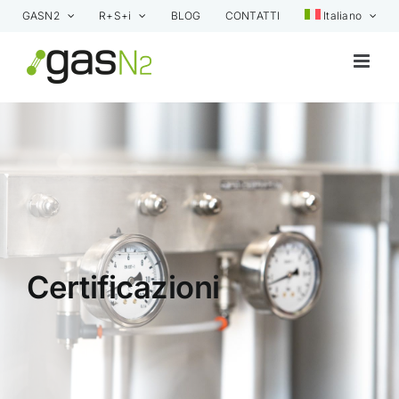
Skip
GASN2
R+S+i
BLOG
CONTATTI
Italiano
to
content
Certificazioni