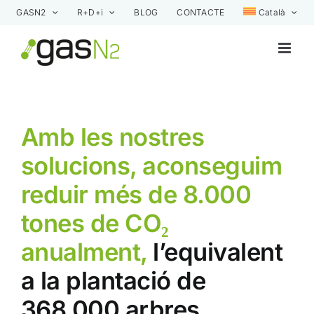
Skip
GASN2
R+D+i
BLOG
CONTACTE
Català
to
content
Amb les nostres
solucions, aconseguim
reduir més de 8.000
tones de CO₂
anualment,
l’equivalent
a la plantació de
368.000 arbres.