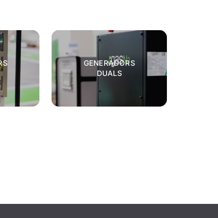
RS
GENERADORS
DUALS