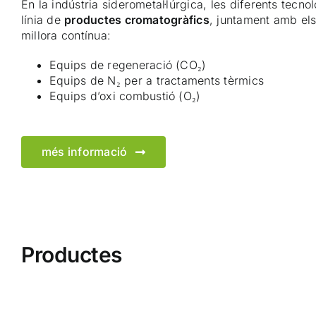
En la indústria siderometal·lúrgica, les diferents tec
línia de
productes cromatogràfics
, juntament amb els
millora contínua:
Equips de regeneració (CO₂)
Equips de N₂ per a tractaments tèrmics
Equips d’oxi combustió (O₂)
més informació
Productes