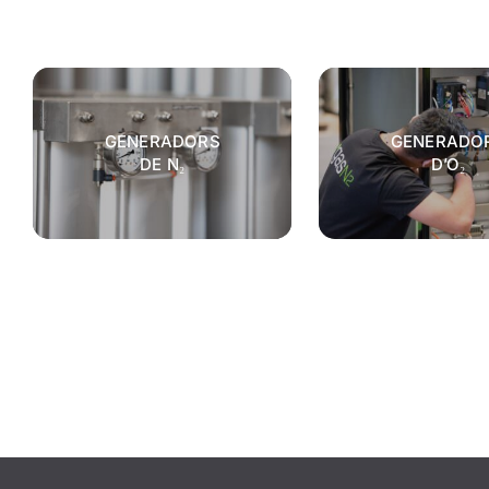
GENERADORS
GENERADO
DE N₂
D’O₂