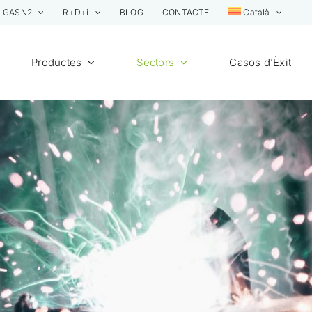
GASN2
R+D+i
BLOG
CONTACTE
Català
Productes
Sectors
Casos d’Èxit