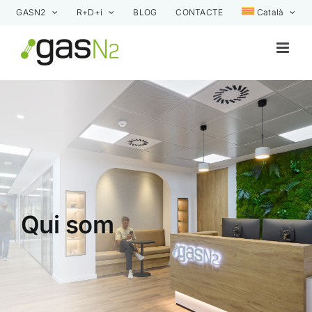
Skip
GASN2
R+D+i
BLOG
CONTACTE
Català
to
content
Qui som