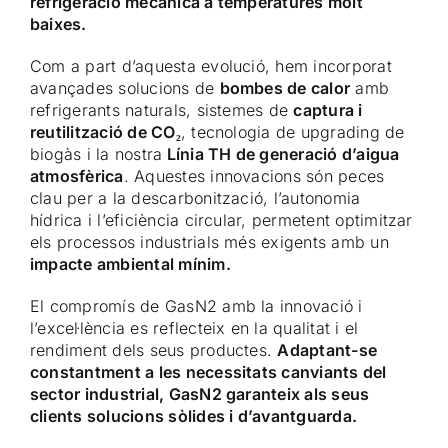
refrigeració mecànica a temperatures molt
baixes.
Com a part d’aquesta evolució, hem incorporat
avançades solucions de
bombes de calor
amb
refrigerants naturals, sistemes de
captura i
reutilització de CO₂
​, tecnologia de upgrading de
biogàs i la nostra
Línia TH de generació d’aigua
atmosfèrica
. Aquestes innovacions són peces
clau per a la descarbonització, l’autonomia
hídrica i l’eficiència circular, permetent optimitzar
els processos industrials més exigents amb un
impacte ambiental mínim.
El compromís de GasN2 amb la innovació i
l’excel·lència es reflecteix en la qualitat i el
rendiment dels seus productes.
Adaptant-se
constantment a les necessitats canviants del
sector industrial, GasN2 garanteix als seus
clients solucions sòlides i d’avantguarda.