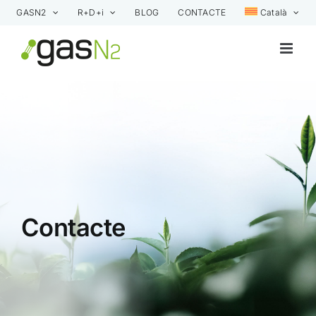
Skip
GASN2
R+D+i
BLOG
CONTACTE
Català
to
content
Contacte