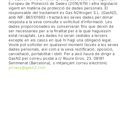
Europeu de Protecció de Dades (2016/679) i altra legislació
vigent en matèria de protecció de dades personals. El
responsable del tractament és Gas N2Itrogen S.L. (GasN2),
amb NIF: B65101693 i tractarà les seves dades per donar
resposta a la seva consulta o sol·licitud d’informació. Les
dades proporcionades es conservaran fins que deixin de
ser necessàries per a la finalitat per a la qual haguessin
estat recaptats. Les dades no seran cedides a tercers
excepte en els casos en què hi hagi una obligació legal.
Vostè pot sol·licitar en qualsevol moment l’accés a les seves
dades personals, així com a la seva rectificació, oposició,
cancel·lació, portabilitat i oblit. Per a això haurà de dirigir a
GasN2 per correu postal a c/ Roure Gros, 23. 08181
Sentmenat (Barcelona), o mitjançant correu electrònic
privacy@gasn2.com