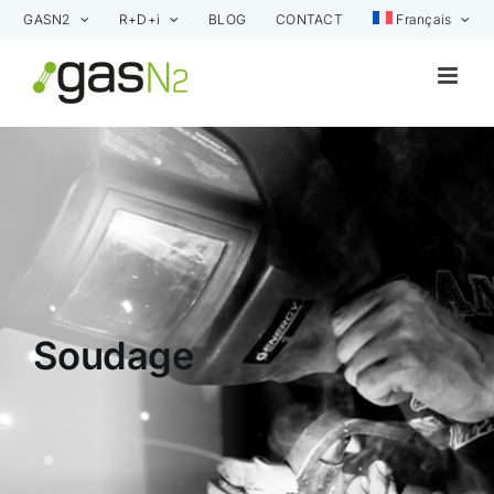
Skip
GASN2
R+D+i
BLOG
CONTACT
Français
to
content
Soudage