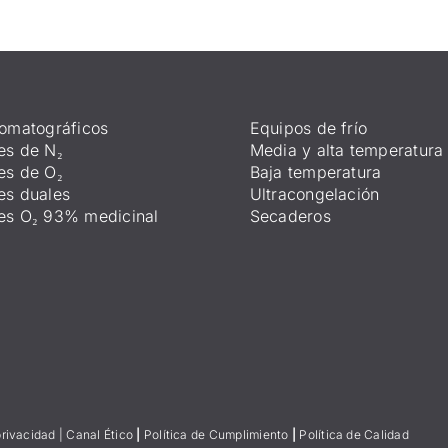
omatográficos
Equipos de frío
es de N₂
Media y alta temperatura
es de O₂
Baja temperatura
es duales
Ultracongelación
es O₂ 93% medicinal
Secaderos
privacidad
|
Canal Ético
|
Política de Cumplimiento
|
Política de Calidad