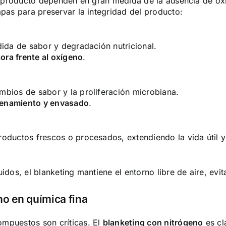
del producto dependen en gran medida de la ausencia de 
apas para preservar la integridad del producto:
dida de sabor y degradación nutricional.
ora frente al oxígeno
.
mbios de sabor y la proliferación microbiana.
acenamiento y envasado
.
roductos frescos o procesados, extendiendo la vida útil y
uidos, el blanketing mantiene el entorno libre de aire, e
no en química fina
compuestos son críticas. El
blanketing con nitrógeno
es cl