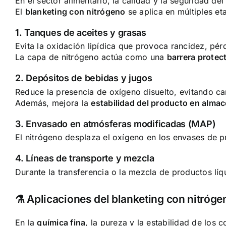
En el sector alimentario, la calidad y la seguridad 
El
blanketing con nitrógeno
se aplica en múltiples et
1. Tanques de aceites y grasas
Evita la oxidación lipídica que provoca rancidez, pér
La capa de nitrógeno actúa como una
barrera protect
2. Depósitos de bebidas y jugos
Reduce la presencia de oxígeno disuelto, evitando ca
Además, mejora la
estabilidad del producto en alm
3. Envasado en atmósferas modificadas (MAP)
El nitrógeno desplaza el oxígeno en los envases de p
4. Líneas de transporte y mezcla
Durante la transferencia o la mezcla de productos líq
⚗️ Aplicaciones del blanketing con nitróge
En la
química fina
, la pureza y la estabilidad de los 