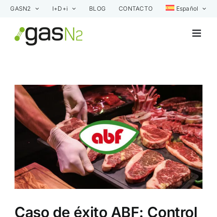
Saltar
GASN2
I+D+i
BLOG
CONTACTO
Español
al
contenido
Ver
imagen
más
grande
Caso de éxito ABF: Control