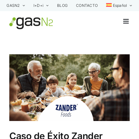
Saltar
GASN2
I+D+i
BLOG
CONTACTO
Español
al
contenido
Ver
imagen
más
grande
Caso de Éxito Zander