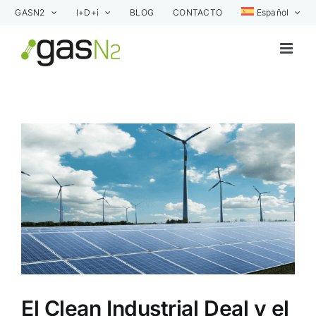
Saltar
GASN2
I+D+i
BLOG
CONTACTO
Español
al
contenido
Ver
imagen
más
grande
El Clean Industrial Deal y el