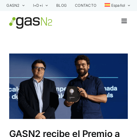
Saltar
GASN2
I+D+i
BLOG
CONTACTO
Español
al
contenido
Ver
imagen
más
grande
GASN2 recibe el Premio a