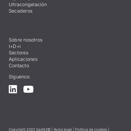
Ultracongelación
Secaderos
Sobre nosotros
I+D+i
Sectores
Aplicaciones
Contacto
Síguenos:
Copyright 2023 GasN2© |
Aviso lega
l
|
Política de cookies
|