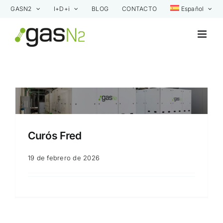
Saltar
GASN2
I+D+i
BLOG
CONTACTO
Español
al
contenido
Curós Fred
19 de febrero de 2026