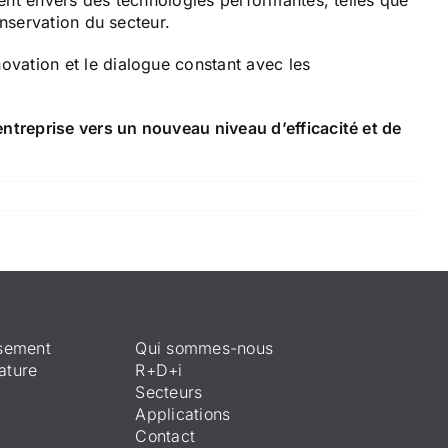
nt envers des technologies performantes, telles que
onservation du secteur.
vation et le dialogue constant avec les
treprise vers un nouveau niveau d’efficacité et de
ssement
Qui sommes-nous
ature
R+D+i
Secteurs
Applications
Contact