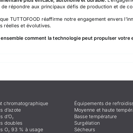
limentaire plus efficace, autonome et durable.
L’engageme
is de répondre aux principaux défis de production et de c
s que TUTTOFOOD réaffirme notre engagement envers l’inno
 réelles et évolutives.
 ensemble comment la technologie peut propulser votre en
t chromatographique
Équipements de refroidi
s d’azote
Moyenne et haute tempér
s d’O₂
Basse température
s doubles
Surgélation
rs O₂ 93 % à usage
Sécheurs