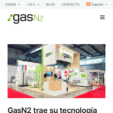
Saltar
GASN2
I+D+i
BLOG
CONTACTO
Español
al
contenido
Ver
imagen
más
grande
GasN2 trae su tecnología