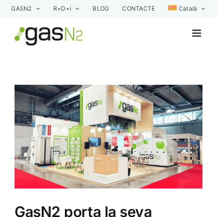
Skip
GASN2
R+D+i
BLOG
CONTACTE
Català
to
content
View
Larger
Image
GasN2 porta la seva