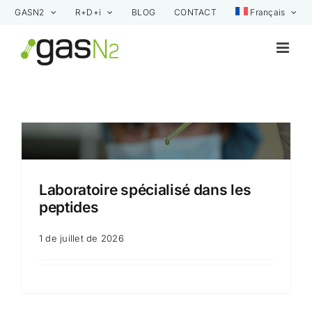
Skip
GASN2
R+D+i
BLOG
CONTACT
Français
to
content
Laboratoire spécialisé dans les
peptides
1 de juillet de 2026