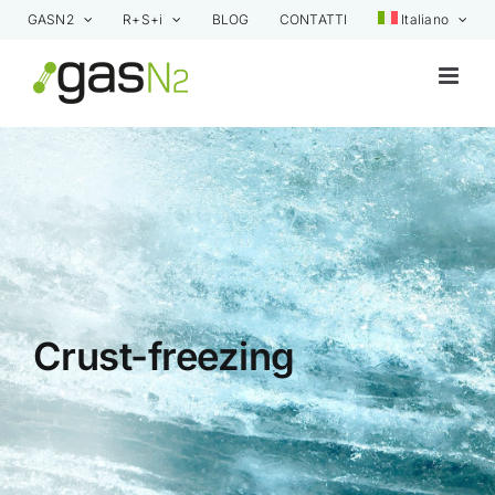
Skip
GASN2
R+S+i
BLOG
CONTATTI
Italiano
to
content
Crust-freezing