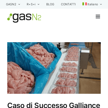
Skip
GASN2
R+S+i
BLOG
CONTATTI
Italiano
to
content
View
Larger
Image
Caso di Successo Galliance