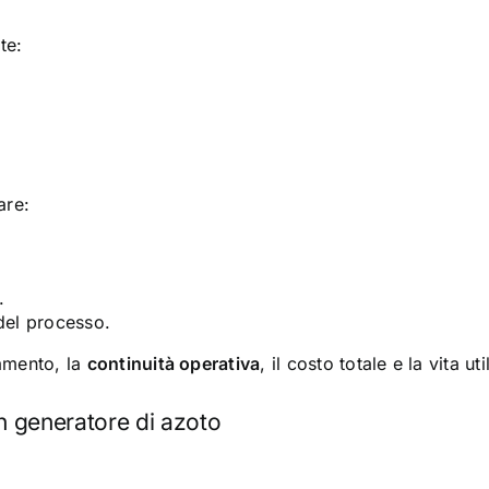
te:
are:
.
 del processo.
namento, la
continuità operativa
, il costo totale e la vita 
un generatore di azoto