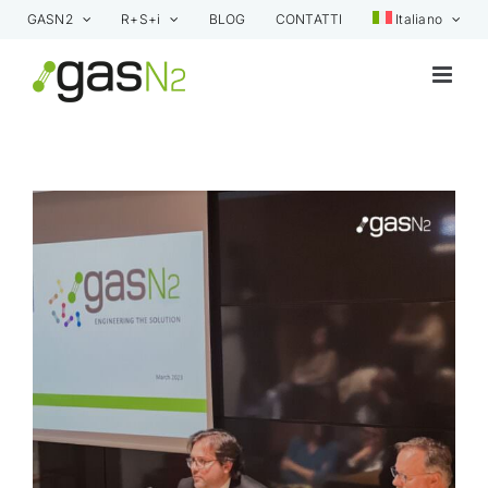
Skip
GASN2
R+S+i
BLOG
CONTATTI
Italiano
to
content
View
Larger
Image