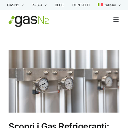
Skip
GASN2
R+S+i
BLOG
CONTATTI
Italiano
to
content
View
Larger
Image
Scopri i Gas Refrigeranti: