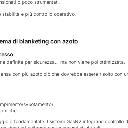
nsionati o poco strumentati.
stabilità e più controllo operativo.
stema di blanketing con azoto
ocesso
iene definita per sicurezza… ma non viene poi ottimizzata.
ensa con più azoto ciò che dovrebbe essere risolto con u
riempimento/svuotamento)
termiche
aggio è fondamentale. I sistemi GasN2 integrano controllo 
ressione ed evitando sovraconsumi strutturali.