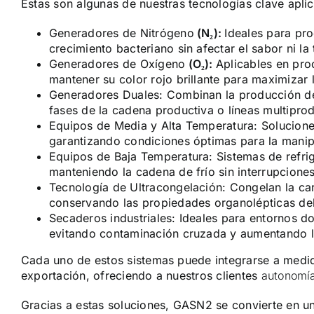
Estas son algunas de nuestras tecnologías clave aplic
Generadores de Nitrógeno
(N₂):
Ideales para pro
crecimiento bacteriano sin afectar el sabor ni la 
Generadores de Oxígeno
(O₂):
Aplicables en pro
mantener su color rojo brillante para maximizar l
Generadores Duales:
Combinan la producción de 
fases de la cadena productiva o líneas multipro
Equipos de Media y Alta Temperatura:
Solucione
garantizando condiciones óptimas para la manip
Equipos de Baja Temperatura:
Sistemas de refri
manteniendo la cadena de frío sin interrupciones
Tecnología de Ultracongelación:
Congelan la ca
conservando las propiedades organolépticas del
Secaderos industriales:
Ideales para entornos d
evitando contaminación cruzada y aumentando la
Cada uno de estos sistemas puede integrarse a medid
exportación, ofreciendo a nuestros clientes
autonomía
Gracias a estas soluciones, GASN2 se convierte en un