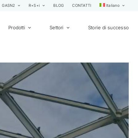
GASN2
R+S+i
BLOG
CONTATTI
Italiano
Prodotti
Settori
Storie di successo