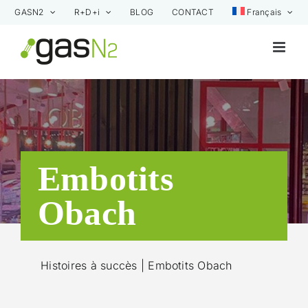
Skip
GASN2
R+D+i
BLOG
CONTACT
Français
to
content
Embotits
Obach
Histoires à succès
| Embotits Obach