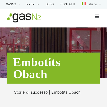
Skip
GASN2
R+S+i
BLOG
CONTATTI
Italiano
to
content
Embotits
Obach
Storie di successo
| Embotits Obach