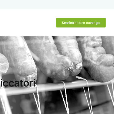
Scarica nostro catalogo
iccatori