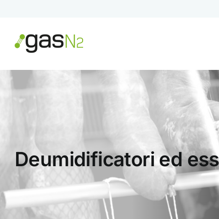
Skip
to
content
Deumidificatori ed ess