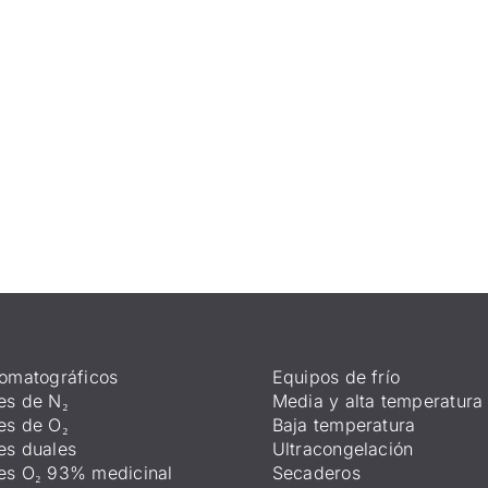
omatográficos
Equipos de frío
es de N₂
Media y alta temperatura
es de O₂
Baja temperatura
es duales
Ultracongelación
es O₂ 93% medicinal
Secaderos