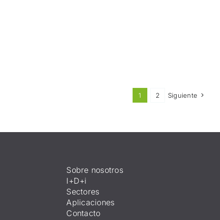
1
2
Siguiente
Sobre nosotros
I+D+i
Sectores
Aplicaciones
Contacto