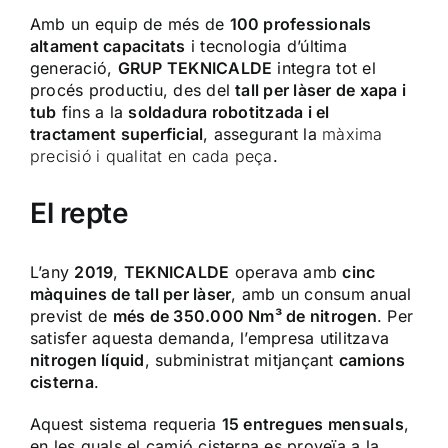
Amb un equip de més de
100 professionals
altament capacitats
i tecnologia d’última
generació,
GRUP TEKNICALDE
integra tot el
procés productiu, des del
tall per làser de xapa i
tub
fins a la
soldadura robotitzada i el
tractament superficial
, assegurant la
màxima
precisió i qualitat en cada peça
.
El repte
L’any
2019
,
TEKNICALDE
operava amb
cinc
màquines de tall per làser
, amb un consum anual
previst de
més de 350.000 Nm³ de nitrogen
. Per
satisfer aquesta demanda, l’empresa utilitzava
nitrogen líquid
, subministrat mitjançant
camions
cisterna
.
Aquest sistema requeria
15 entregues mensuals
,
en les quals el camió cisterna es proveïa a la