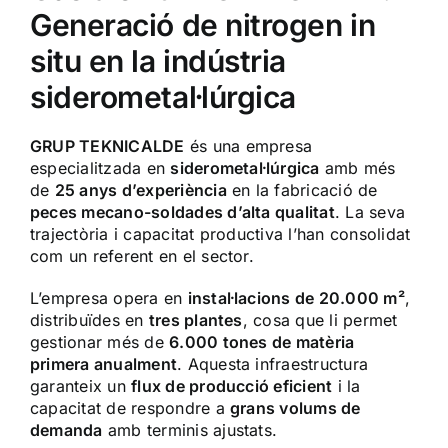
Generació de nitrogen in
situ en la indústria
siderometal·lúrgica
GRUP TEKNICALDE
és una empresa
especialitzada en
siderometal·lúrgica
amb més
de
25 anys d’experiència
en la fabricació de
peces mecano-soldades d’alta qualitat
. La seva
trajectòria i capacitat productiva l’han consolidat
com un referent en el sector.
L’empresa opera en
instal·lacions de 20.000 m²
,
distribuïdes en
tres plantes
, cosa que li permet
gestionar més de
6.000 tones de matèria
primera anualment
. Aquesta infraestructura
garanteix un
flux de producció eficient
i la
capacitat de respondre a
grans volums de
demanda
amb terminis ajustats.