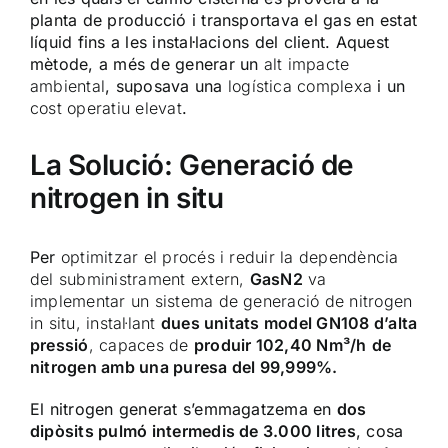
planta de producció i transportava el gas en estat
líquid fins a les instal·lacions del client. Aquest
mètode, a més de generar un
alt impacte
ambiental
, suposava una
logística complexa
i un
cost operatiu elevat
.
La Solució: Generació de
nitrogen in situ
Per
optimitzar el procés i reduir la dependència
del subministrament extern,
GasN2
va
implementar un sistema de generació de nitrogen
in situ, instal·lant
dues unitats model GN108 d’alta
pressió
, capaces de
produir 102,40 Nm³/h
de
nitrogen amb una puresa del 99,999%.
El nitrogen generat s’emmagatzema en
dos
dipòsits pulmó intermedis de 3.000 litres
, cosa