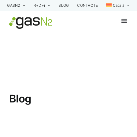
Skip
GASN2
R+D+i
BLOG
CONTACTE
Català
to
content
Blog