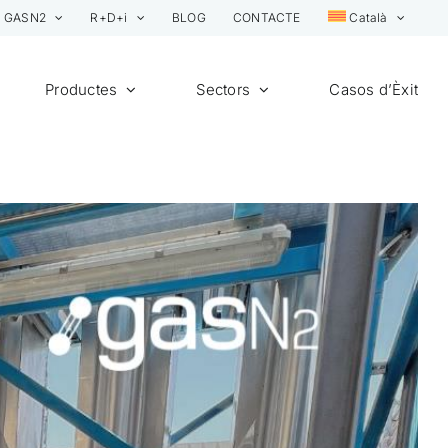
GASN2
R+D+i
BLOG
CONTACTE
Català
Productes
Sectors
Casos d’Èxit