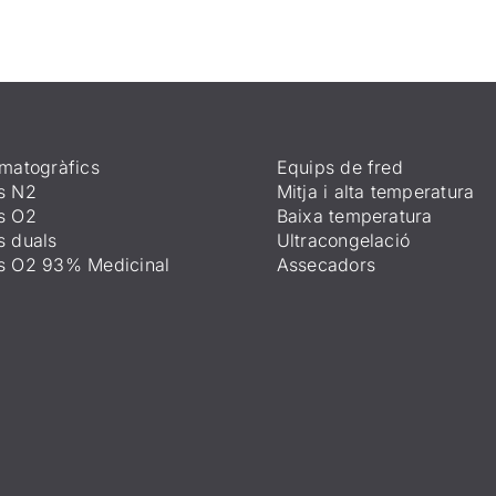
matogràfics
Equips de fred
s N2
Mitja i alta temperatura
s O2
Baixa temperatura
s duals
Ultracongelació
s O2 93% Medicinal
Assecadors