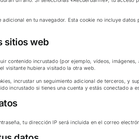
a duran un año. Si seleccionas «Recuérdarme», tu acceso p
e adicional en tu navegador. Esta cookie no incluye datos 
 sitios web
cluir contenido incrustado (por ejemplo, vídeos, imágenes, 
 visitante hubiera visitado la otra web.
okies, incrustar un seguimiento adicional de terceros, y su
enido incrustado si tienes una cuenta y estás conectado a 
atos
ntraseña, tu dirección IP será incluida en el correo electr
tus datos