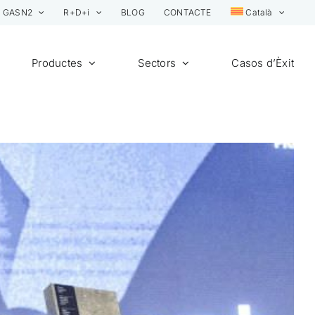
GASN2
R+D+i
BLOG
CONTACTE
Català
Productes
Sectors
Casos d’Èxit