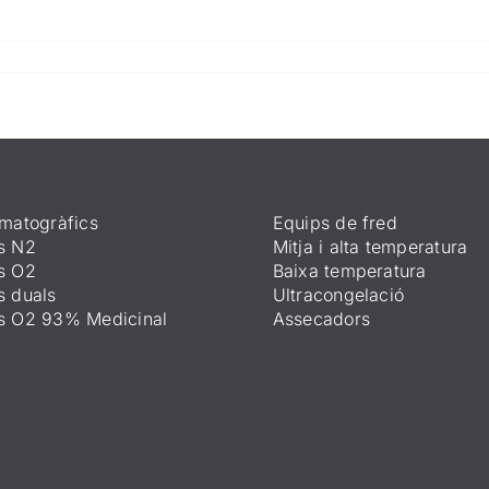
matogràfics
Equips de fred
s N2
Mitja i alta temperatura
s O2
Baixa temperatura
s duals
Ultracongelació
s O2 93% Medicinal
Assecadors