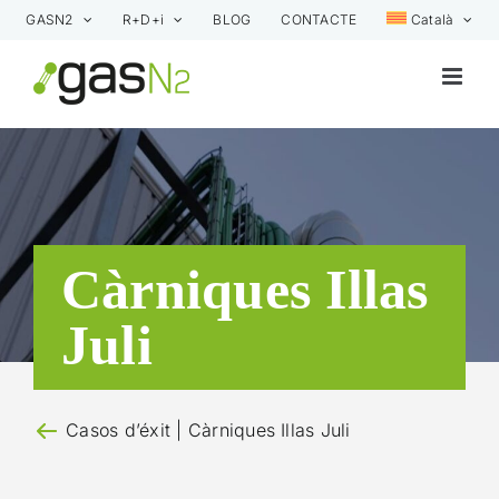
Skip
GASN2
R+D+i
BLOG
CONTACTE
Català
to
content
Càrniques Illas
Juli
Casos d’éxit
| Càrniques Illas Juli